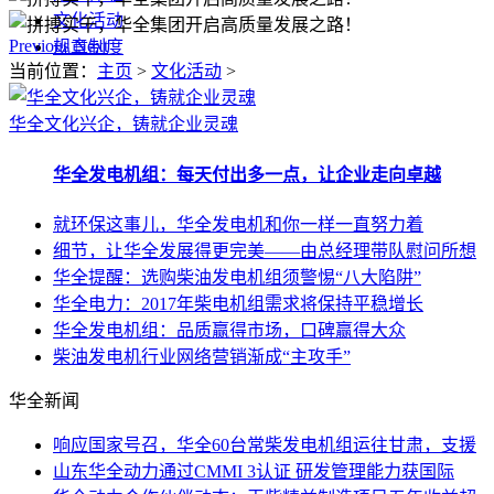
文化活动
Previous
Next
规章制度
当前位置：
主页
>
文化活动
>
华全文化兴企，铸就企业灵魂
华全发电机组：每天付出多一点，让企业走向卓越
就环保这事儿，华全发电机和你一样一直努力着
细节，让华全发展得更完美——由总经理带队慰问所想
华全提醒：选购柴油发电机组须警惕“八大陷阱”
华全电力：2017年柴电机组需求将保持平稳增长
华全发电机组：品质赢得市场，口碑赢得大众
柴油发电机行业网络营销渐成“主攻手”
华全新闻
响应国家号召，华全60台常柴发电机组运往甘肃，支援
山东华全动力通过CMMI 3认证 研发管理能力获国际