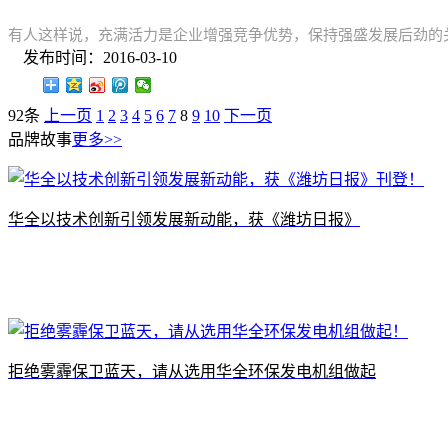
有人这样说，充满活力是企业增强竞争优势，保持强盛发展后劲的
发布时间：2016-03-10
92条
上一页
1
2
3
4
5
6
7
8
9
10
下一页
品牌故事
更多>>
​华全以技术创新引领发展新动能，获《潍坊日报》
拒绝雾霾保卫蓝天，请从选用华全环保发电机组做起