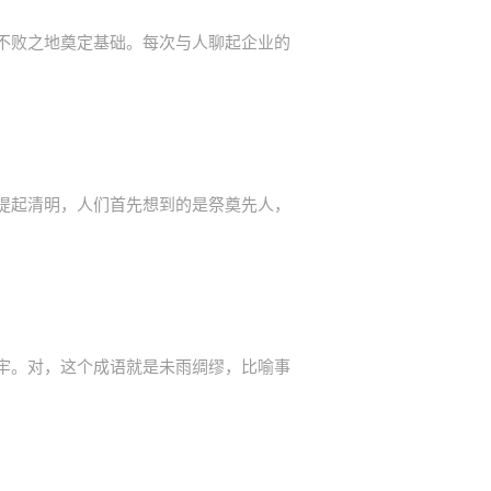
不败之地奠定基础。每次与人聊起企业的
提起清明，人们首先想到的是祭奠先人，
牢。对，这个成语就是未雨绸缪，比喻事