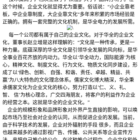
这个时候，企业文化就显得尤为重要。俗话说：“小企业靠老
板，中企业靠制度，大企业靠文化“多年来积累的市场经验是
正确的。拥有一套完整的文化机制，是华全电力的发展所需。
每一个公司都有属于自己的企业文化。对于华全的企业文
化，董事长赵立增是这样理解的：“文化是一种传承，更是一
种力量。底蕴深厚的华全文化是引领华全发展的风向标，是华
全事业百花齐放的内动力。华全以‘华全动力，国际能源’为核
心，精神文化、制度文化、行为文化、物质文化同步建设，形
成了以‘绿色、创新、 自强、和谐、责任、卓越、精益、共
赢’为八大特色的文化理念体系。儒家文化博大精深，华全秉
承儒家文化为企业文化的核心，努力打造以’仁、义、礼、
智、 信’为核心理念，广交四海朋友，将客户的利益作为企业
的经营之本。这就是华全的企业文化。”
企业的规模形象和品牌形象对外界产生直接的影响，可以唤
起市场乃至社会对企业的认同，从而促进企业的发展。当前，
由于科学技术的发展，企业对外辐射的手段 很多，而且企业
也越来越多的通过影视广告、传播、公共关系等企业宣传方
法，来把自己推介给公众。在这种推介过程中，企业文化和外