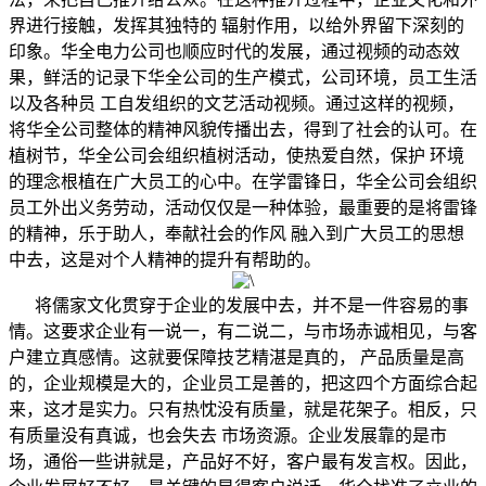
界进行接触，发挥其独特的 辐射作用，以给外界留下深刻的
印象。华全电力公司也顺应时代的发展，通过视频的动态效
果，鲜活的记录下华全公司的生产模式，公司环境，员工生活
以及各种员 工自发组织的文艺活动视频。通过这样的视频，
将华全公司整体的精神风貌传播出去，得到了社会的认可。在
植树节，华全公司会组织植树活动，使热爱自然，保护 环境
的理念根植在广大员工的心中。在学雷锋日，华全公司会组织
员工外出义务劳动，活动仅仅是一种体验，最重要的是将雷锋
的精神，乐于助人，奉献社会的作风 融入到广大员工的思想
中去，这是对个人精神的提升有帮助的。
将儒家文化贯穿于企业的发展中去，并不是一件容易的事
情。这要求企业有一说一，有二说二，与市场赤诚相见，与客
户建立真感情。这就要保障技艺精湛是真的， 产品质量是高
的，企业规模是大的，企业员工是善的，把这四个方面综合起
来，这才是实力。只有热忱没有质量，就是花架子。相反，只
有质量没有真诚，也会失去 市场资源。企业发展靠的是市
场，通俗一些讲就是，产品好不好，客户最有发言权。因此，