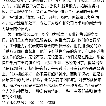
企业发展好不好，最关键的是得客户说话。华全找准了立业的
方向，以服 务客户为宗旨，把“提升服务能力，拓展服务内
容，完善服务平台，关注客户价值”作为企业发展的长远规
划。把“准确、独立、可靠、开放、及时、创新和以客户 为
本，追求速度和效率，专注于对客户和公司有影响的创新”作
为华全的价值观。
为了做好服务工作，华全电力成立了专业的售后服务部
门，部门员工肩负的是服务客户的重大责任。他们的言行举
止，工作能力，代表的是华全的整体形象。他们用 勤劳的双
手默默无闻的奉献着。他们没有销售产品的褒奖，但却不乏热
忱工作的激情。无论严寒，无论酷暑，他们总是在路上。华全
售后部员工王海滨介绍：“经常 出差，已经习惯了，但是出差
也是有风险的，特别是夜行，午夜过后，开车行驶在高速公路
上，前方视线不好，必须要打起精神来。而到了深夜，正是身
体最疲惫的 时候，所以，也就提高了风险度。对于驾驶员来
说，每次夜行都是对驾驶技术和素质的一种考验。”这就是华
全人的精神面貌，一种富有激情的，一种富有责任感和 使命
感的文化魂。
华全服务热线：400—162—0536