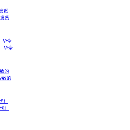
发货
！华全
导致的
忧！