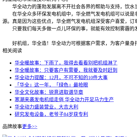
华全动力的蓬勃发展离不开社会各界的帮助与支持，饮水当
在华全众多环保发电机组中，华全燃气发电机组可以说是非
源。真是因为这些优点，华全燃气发电机组深受客户喜爱，订
只要我们每天多做一点儿环保的事，就能有效控制雾霾的发
好机组，华全造！华全动力可根据客户需求，为客户量身打造环保发电
相关阅读
华全暖故事：下雨了，我得去看看别把机组淋了
华全暖故事：只要客户有需要，我就要及时赶到
华全动力提醒：12月，不可不知的10件大事
「华全」这一年，「绿色」最抢眼
华全文化故事：锐意进取谱华章
寒潮来袭发电机组走俏 华全动力开足马力生产
华全动力盛装营业，大吉大利
研究发电设备，老爷子84岁获专利
品牌故事
更多>>