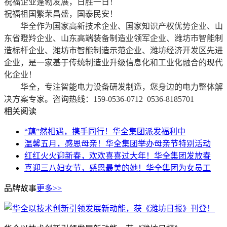
祝福企业蓬勃发展，日胜一日！
祝福祖国繁荣昌盛，国泰民安！
华全作为国家高新技术企业、国家知识产权优势企业、山
东省瞪羚企业、山东高端装备制造业领军企业、潍坊市智能制
造标杆企业、潍坊市智能制造示范企业、潍坊经济开发区先进
企业，是一家基于传统制造业升级信息化和工业化融合的现代
化企业！
华全，专注智能电力设备研发制造，您身边的电力整体解
决方案专家。咨询热线：159-0536-0712 0536-8185701
相关阅读
“藕”然相遇，携手同行！华全集团派发福利中
温馨五月，感恩母亲！华全集团举办母亲节特别活动
红红火火迎新春，欢欢喜喜过大年！华全集团发放春
喜迎三八妇女节，感恩最美的她！华全集团为女员工
品牌故事
更多>>