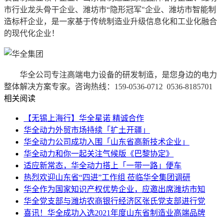
市行业龙头骨干企业、潍坊市“隐形冠军"企业、潍坊市智能制
造标杆企业，是一家基于传统制造业升级信息化和工业化融合
的现代化企业！
华全公司专注高端电力设备的研发制造，是您身边的电力
整体解决方案专家。咨询热线：159-0536-0712 0536-8185701
相关阅读
【无锡上海行】华全星诺 精诚合作
华全动力外贸市场持续「扩土开疆」
华全动力公司成功入围「山东省高新技术企业」
华全动力和你一起关注气候版《巴黎协定》
适应新常态，华全动力搭上「一带一路」便车
热烈欢迎山东省“四进”工作组 莅临华全集团调研
华全作为国家知识产权优势企业，应邀出席潍坊市知
华全党支部与潍坊农商银行经济区张氏党支部进行党
喜讯！华全成功入选2021年度山东省制造业高端品牌