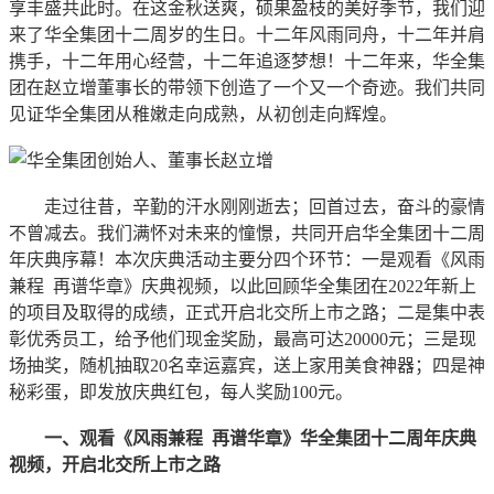
享丰盛共此时。在这金秋送爽，硕果盈枝的美好季节，我们迎
来了华全集团十二周岁的生日。十二年风雨同舟，十二年并肩
携手，十二年用心经营，十二年追逐梦想！十二年来，华全集
团在赵立增董事长的带领下创造了一个又一个奇迹。我们共同
见证华全集团从稚嫩走向成熟，从初创走向辉煌。
走过往昔，辛勤的汗水刚刚逝去；回首过去，奋斗的豪情
不曾减去。我们满怀对未来的憧憬，共同开启华全集团十二周
年庆典序幕！本次庆典活动主要分四个环节：一是观看《风雨
兼程 再谱华章》庆典视频，以此回顾华全集团在2022年新上
的项目及取得的成绩，正式开启北交所上市之路；二是集中表
彰优秀员工，给予他们现金奖励，最高可达20000元；三是现
场抽奖，随机抽取20名幸运嘉宾，送上家用美食神器；四是神
秘彩蛋，即发放庆典红包，每人奖励100元。
一、观看《风雨兼程 再谱华章》华全集团十二周年庆典
视频，开启北交所上市之路