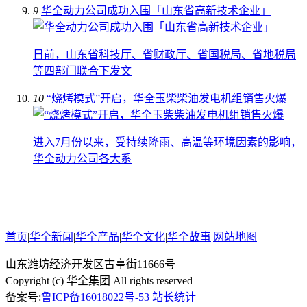
9
华全动力公司成功入围「山东省高新技术企业」
日前，山东省科技厅、省财政厅、省国税局、省地税局
等四部门联合下发文
10
“烧烤模式”开启，华全玉柴柴油发电机组销售火爆
进入7月份以来，受持续降雨、高温等环境因素的影响，
华全动力公司各大系
首页
|
华全新闻
|
华全产品
|
华全文化
|
华全故事
|
网站地图
|
山东潍坊经济开发区古亭街11666号
Copyright (c) 华全集团 All rights reserved
备案号:
鲁ICP备16018022号-53
站长统计