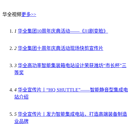
华全视频
更多>>
1
华全集团10周年庆典活动——《川剧变脸》
2
华全集团十周年庆典活动现场快剪宣传片
3
华全高功率智能集装箱电站设计荣获潍坊“市长杯”三
等奖
4
华全宣传片丨“HQ SHUTTLE”——智能静音型集成电
站介绍
5
华全宣传片丨发力智能集成电站，打造高端装备制造
业品牌