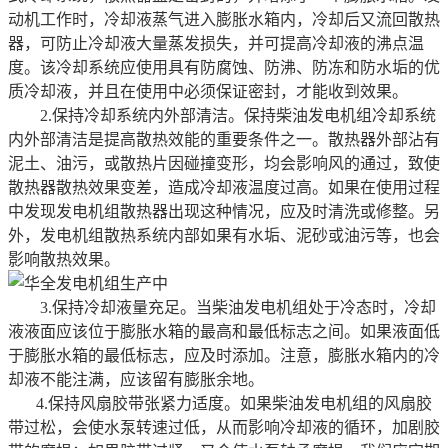
动机工作时，冷却液蒸气进入膨胀水箱内，冷却后又流回散热
器，可防止冷却液大量蒸发损失，并可提高冷却液的沸点温
度。该冷却系统应使用具有防腐蚀、防沸、防冻和防水垢的优
质冷却液，并且在使用中必须保证密封，才能收到效果。
2.保持冷却系统内外部清洁。保持柴油发电机组冷却系统
内外部清洁是提高散热效能的重要条件之一。散热器外部沾有
泥土、油污，或散热片因碰撞变形，均会影响风的通过，致使
散热器散热效果变差，造成冷却液温度过高。如果在使用过程
中发现发电机组散热器出现这种情况，应及时清洗或修整。另
外，发电机组散热系统内部如果有水垢、泥砂或油污等，也会
影响散热效果。
3.保持冷却液量充足。当柴油发电机组处于冷态时，冷却
液液面应该位于膨胀水箱的最高和最低标志之间。如果液面低
于膨胀水箱的最低标志，应及时添加。注意，膨胀水箱内的冷
却液不能注满，应该留有膨胀余地。
4.保持风扇胶带张紧力适度。如果柴油发电机组的风扇胶
带过松，会使水泵转速过低，从而影响冷却液的循环，加剧胶