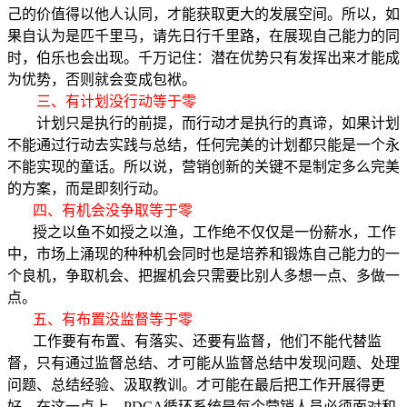
己的价值得以他人认同，才能获取更大的发展空间。所以，如
果自认为是匹千里马，请先日行千里路，在展现自己能力的同
时，伯乐也会出现。千万记住：潜在优势只有发挥出来才能成
为优势，否则就会变成包袱。
三、有计划没行动等于零
计划只是执行的前提，而行动才是执行的真谛，如果计划
不能通过行动去实践与总结，任何完美的计划都只能是一个永
不能实现的童话。所以说，营销创新的关键不是制定多么完美
的方案，而是即刻行动。
四、有机会没争取等于零
授之以鱼不如授之以渔，工作绝不仅仅是一份薪水，工作
中，市场上涌现的种种机会同时也是培养和锻炼自己能力的一
个良机，争取机会、把握机会只需要比别人多想一点、多做一
点。
五、有布置没监督等于零
工作要有布置、有落实、还要有监督，他们不能代替监
督，只有通过监督总结、才可能从监督总结中发现问题、处理
问题、总结经验、汲取教训。才可能在最后把工作开展得更
好。在这一点上，PDCA循环系统是每个营销人员必须面对和