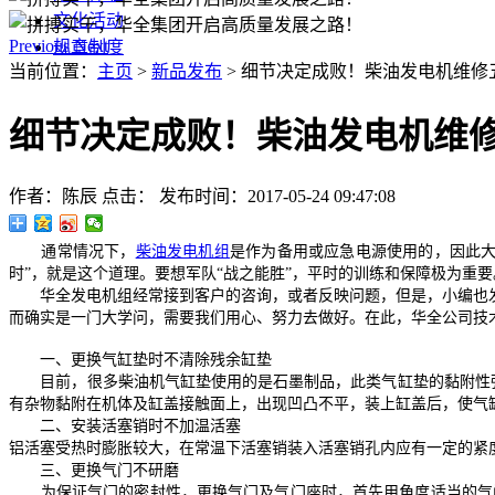
文化活动
Previous
Next
规章制度
当前位置：
主页
>
新品发布
> 细节决定成败！柴油发电机维修
细节决定成败！柴油发电机维
作者：陈辰
点击：
发布时间：2017-05-24 09:47:08
通常情况下，
柴油发电机组
是作为备用或应急电源使用的，因此大
时”，就是这个道理。要想军队“战之能胜”，平时的训练和保障极为重
华全发电机组经常接到客户的咨询，或者反映问题，但是，小编也发现
而确实是一门大学问，需要我们用心、努力去做好。在此，华全公司技
一、更换气缸垫时不清除残余缸垫
目前，很多柴油机气缸垫使用的是石墨制品，此类气缸垫的黏附性强
有杂物黏附在机体及缸盖接触面上，出现凹凸不平，装上缸盖后，使气
二、安装活塞销时不加温活塞
铝活塞受热时膨胀较大，在常温下活塞销装入活塞销孔内应有一定的紧
三、更换气门不研磨
为保证气门的密封性，更换气门及气门座时，首先用角度适当的气门铰