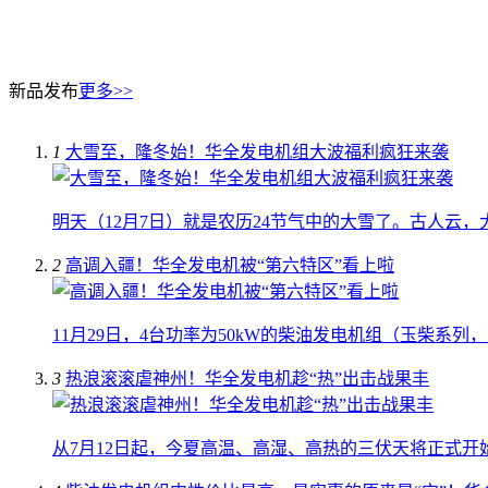
新品发布
更多>>
1
大雪至，隆冬始！华全发电机组大波福利疯狂来袭
明天（12月7日）就是农历24节气中的大雪了。古人云
2
高调入疆！华全发电机被“第六特区”看上啦
11月29日，4台功率为50kW的柴油发电机组（玉柴系
3
热浪滚滚虐神州！华全发电机趁“热”出击战果丰
从7月12日起，今夏高温、高湿、高热的三伏天将正式开