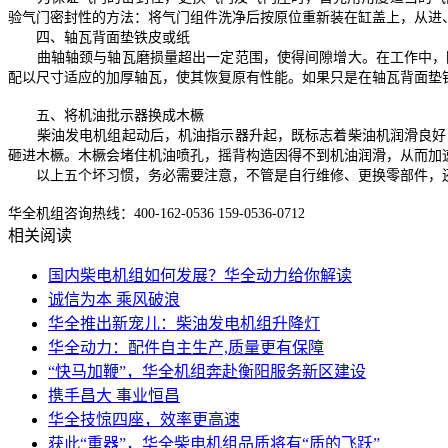
验气门密封性的方法：将气门组件洗净后按原位重新装在缸盖上，从进
四、轴瓦背面垫铁皮或纸
曲轴轴颈与轴瓦磨损量超出一定范围，使得间隙增大。在工作中，因
配以尺寸适应的加厚轴瓦，使其恢复原有性能。如果只是在轴瓦背面垫
五、将机油批示器换成木橛
柴油发电机组起动后，机油指示器升起，既标志着柴油机润滑良好，
砸进木橛。木橛会堵住机油喷孔，摇背构造因得不到机油润滑，从而加
以上五个坏习惯，务必需要注意，不管是自行维修、更换零部件，还
华全机组咨询热线：400-162-0536 159-0536-0712
相关阅读
国内柴电机组如何发展？华全动力给你解读
诚信为本 乘风破浪
华全推出新宠儿：柴油发电机组升降灯
华全动力：配件自主生产,质量更有保障
“快马加鞭”，华全机组奔赴衡阳服务新区建设
携手昌大 事业恒昌
华全技惊四座，效率更高速
获此“重器”，华全柴电机组品质将有“质的飞跃”