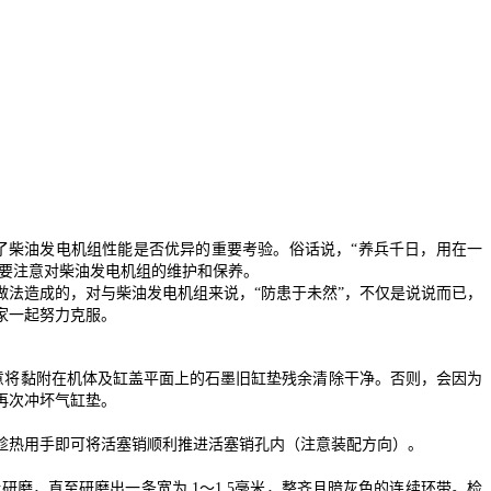
了柴油发电机组性能是否优异的重要考验。俗话说，“养兵千日，用在一
更要注意对柴油发电机组的维护和保养。
法造成的，对与柴油发电机组来说，“防患于未然”，不仅是说说而已，
家一起努力克服。
将黏附在机体及缸盖平面上的石墨旧缸垫残余清除干净。否则，会因为
再次冲坏气缸垫。
趁热用手即可将活塞销顺利推进活塞销孔内（注意装配方向）。
，直至研磨出一条宽为 1～1.5毫米，整齐且暗灰色的连续环带。检