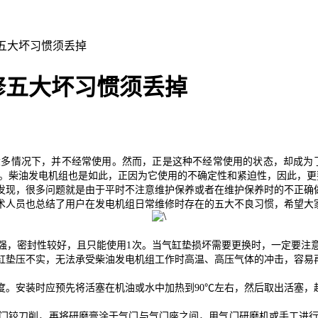
五大坏习惯须丢掉
修五大坏习惯须丢掉
多情况下，并不经常使用。然而，正是这种不经常使用的状态，却成为
要。柴油发电机组也是如此，正因为它使用的不确定性和紧迫性，因此，
，很多问题就是由于平时不注意维护保养或者在维护保养时的不正确做
术人员也总结了用户在发电机组日常维修时存在的五大不良习惯，希望大
，密封性较好，且只能使用1次。当气缸垫损坏需要更换时，一定要注意
缸垫压不实，无法承受柴油发电机组工作时高温、高压气体的冲击，容易
度。安装时应预先将活塞在机油或水中加热到90℃左右，然后取出活塞，
刀削，再将研磨膏涂于气门与气门座之间，用气门研磨机或手工进行研磨