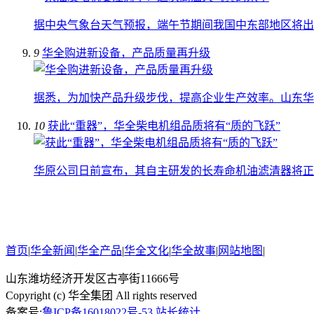
据中央气象台天气预报，端午节期间我国中东部地区将出
9
华全购进新设备，产品质量再升级
据悉，为加快产品升级步伐，提高企业生产效率。山东华
10
获此“重器”，华全柴电机组品质将有“质的飞跃”
华原公司日前宣布，其自主研发的长寿命机油滤清器将正
首页
|
华全新闻
|
华全产品
|
华全文化
|
华全故事
|
网站地图
|
山东潍坊经济开发区古亭街11666号
Copyright (c) 华全集团 All rights reserved
备案号:
鲁ICP备16018022号-53
站长统计