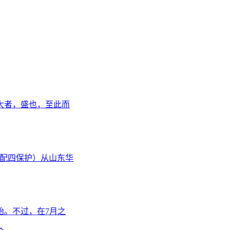
，大者，盛也，至此而
列，配四保护）从山东华
始。不过，在7月之