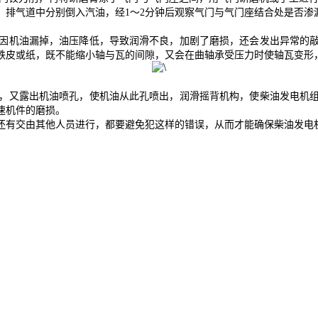
、排气道中分别倒入汽油，经1～2分钟后观察气门与气门座结合处是否渗
机油漏掉，油压降低，导致润滑不良，加剧了磨损，还会发出异常的敲
铁皮或纸，既不能缩小轴与瓦的间隙，又会在曲轴承受压力时使轴瓦变形
又露出机油喷孔，使机油从此孔喷出，润滑摇背机构，使柴油发电机组
速机件的磨损。
有交由其他人员进行，都要避免犯这样的错误，从而才能确保柴油发电