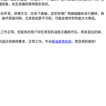
漏现象，如无渗漏则表明密封良好。
击声音。修理方法：应拆下曲轴，送至修理厂用曲轴磨床进行磨修，再
，破坏原留间隙，尤其垫纸更不可取，可能会使传热性能大大降低。
工作正常。但是有的用户却在发现机油指示器损坏后，将其拔出扔掉，
机组达到维修要求，正常工作。华全
柴油发电机组
，愿您用机愉快！