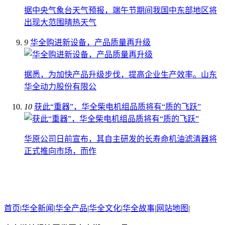
据中央气象台天气预报，端午节期间我国中东部地区将
出现大范围晴热天气
9
华全购进新设备，产品质量再升级
据悉，为加快产品升级步伐，提高企业生产效率。山东
华全动力股份有限公
10
获此“重器”，华全柴电机组品质将有“质的飞跃”
华原公司日前宣布，其自主研发的长寿命机油滤清器将
正式推向市场，而作
首页
|
华全新闻
|
华全产品
|
华全文化
|
华全故事
|
网站地图
|