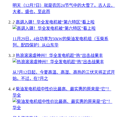
明天（12月7日）就是农历24节气中的大雪了。古人云，
大者，盛也，至此而
2
高调入疆！华全发电机被“第六特区”看上啦
11月29日，4台功率为50kW的柴油发电机组（玉柴系
列，配四保护）从山东华
3
热浪滚滚虐神州！华全发电机趁“热”出击战果丰
从7月12日起，今夏高温、高湿、高热的三伏天将正式开
始。不过，在7月之
4
柴油发电机组中性价比最高、最实惠的原来是“它”！
华全