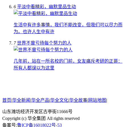
6
平淡中看精彩，幽默里品生动
生活中有许多事情，我们不能改变，但我们可以尽力而
为。也许人生中有许
7
世界不曾亏待每个努力的人
几年前，站在一所名校的门前，女友痛斥考研的正哥：
所有人都误以为这里
首页
|
华全新闻
|
华全产品
|
华全文化
|
华全故事
|
网站地图
|
山东潍坊经济开发区古亭街11666号
Copyright (c) 华全集团 All rights reserved
备案号:
鲁ICP备16018022号-53