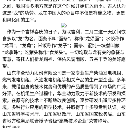
之间，我国很多地方就是在这个时候开始进入雨季。古人认为
这是“龙”的功劳。龙在中国人的心目中不仅是祥瑞之物，更是
和风化雨的主宰。
作为一个吉祥喜庆的日子，为取吉利，二月二这一天民间饮
食多以“龙”为名，面条不叫“面条”，称作“龙须面”；水饺称作
“龙耳”、“龙角”；米饭称作“龙子”；面条、馄饨一块煮叫做
“龙拿珠”；吃猪头称作“食龙头”。一切均取与龙有关的象征与
寓意，寄托人们祈龙赐福、保佑风调雨顺、五谷丰登的美好愿
望。
山东华全动力股份有限公司是一家专业生产柴油发电机组、
燃气发电机组、汽油发电机组等相关产品的生产型企业。多年
来，凭借自身的技术优势和优质的产品质量得到了市场的广泛
好评。在机组生产过程中，华全动力致力于新技术的研发和探
索。在原有的技术上不断地改良创新，逐步研发出适应多种环
境，多种行业应用的新型技术，并取得了十多项专利认证。被
山东省科学技术厅、山东省财政厅、山东省国家税务局、山东
省地方税务局联合授予省级“高新技术企业”荣誉称号。
相关阅读