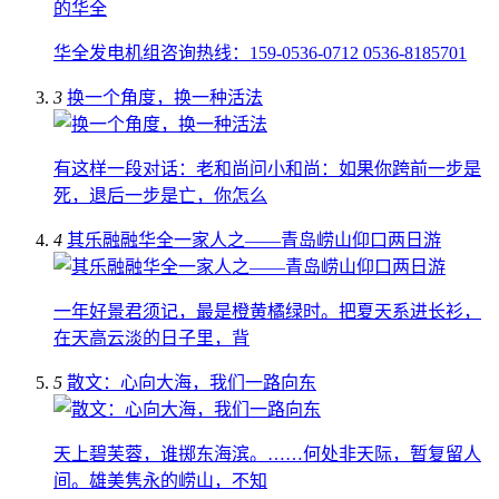
华全发电机组咨询热线：159-0536-0712 0536-8185701
3
换一个角度，换一种活法
有这样一段对话：老和尚问小和尚：如果你跨前一步是
死，退后一步是亡，你怎么
4
其乐融融华全一家人之——青岛崂山仰口两日游
一年好景君须记，最是橙黄橘绿时。把夏天系进长衫，
在天高云淡的日子里，背
5
散文：心向大海，我们一路向东
天上碧芙蓉，谁掷东海滨。……何处非天际，暂复留人
间。雄美隽永的崂山，不知