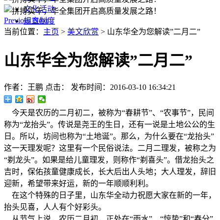
文化活动
Previous
Next
规章制度
当前位置：
主页
>
美文欣赏
> 山东华全为您解读”二月二”
山东华全为您解读”二月二”
作者：王鹏
点击：
发布时间：2016-03-10 16:34:21
今天是农历的二月初二，被称为“春耕节”、“农事节”，民间
称为“龙抬头”。传说是尧王的生日，还有一说是土地公公的生
日。所以，坊间也称为“土地诞”。那么，为什么要在“龙抬头”
这一天理发呢？这里有一个民俗说法。二月二理发，被称之为
“剃龙头”。如果是给儿童理发，则称作“剃喜头”。借龙抬头之
吉时，保佑孩童健康成长，长大后出人头地；大人理发，辞旧
迎新，希望带来好运，新的一年顺顺利利。
在这个特殊的日子里，山东华全动力祝愿大家在新的一年，
抬头见喜，人人有个好彩头。
从节气上说，农历二月初，正处在“雨水”、“惊蛰”和“春分”