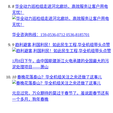
8
华全动力巡检组走进河北廊坊，高效服务让客户用电
无忧！
华全咨询热线：159-0536-0712 0536-8185701
9
趋利避害,利国利民！如此民生工程,华全机组带头点赞
1月8日下午，由中国能建浙江火电承建的全国最大的污
泥处理项目——萧山
10
春晚花落泰山？华全机组关注之余还做了这事儿
元旦过完，万众期待的莫过于春节了。虽说距春节还有
一个多月，狗年春晚