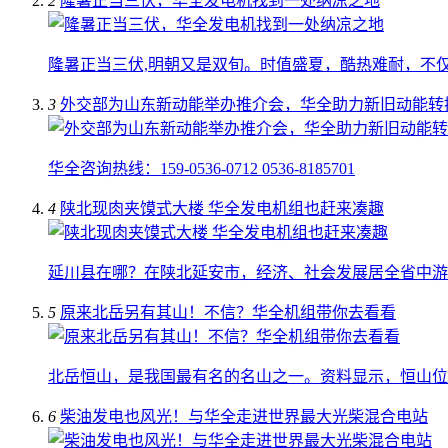
2
隆暑正当三伏，华全发电机找到一处纳凉之地
隆暑正当三伏,明朝又是双旬。时值盛夏，酷热难耐，不
3
外交部为山东新动能举办推介会，华全助力新旧动能转
华全咨询热线：159-0536-0712 0536-8185701
4
陕北现肉夹馍式大楼 华全发电机组也赶来凑趣
延川县在哪？在陕北延安市，经济、社会发展居全省中游
5
原来北岳另有其山！不信？华全机组带你去看看
北岳恒山，是我国最有名的名山之一。资料显示，恒山位
6
柴油发电也风光！与华全走进世界最大光柴混合电站