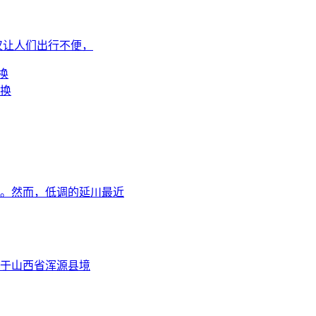
仅让人们出行不便，
换
。然而，低调的延川最近
于山西省浑源县境