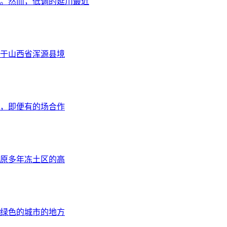
。然而，低调的延川最近
于山西省浑源县境
，即便有的场合作
高原多年冻土区的高
绿色的城市的地方