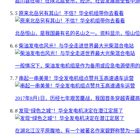
延川县在哪？在陕北延安市，经济、社会发展居全省中游
5
原来北岳另有其山！不信？华全机组带你去看看
北岳恒山，是我国最有名的名山之一。资料显示，恒山位
6
柴油发电也风光！与华全走进世界最大光柴混合电站
一般情况下，柴油发电机组是作为备用或应急电源使用的
7
串起一串美景！华全发电机组点赞共玉高速通车运营
2017年8月1日，历经七年艰苦鏖战，我国首条穿越青藏
8
发现“绿色之城”！华全发电机决定在潜江定居了
在湖北江汉平原腹地，有一个被著名作家碧野称赞为一座