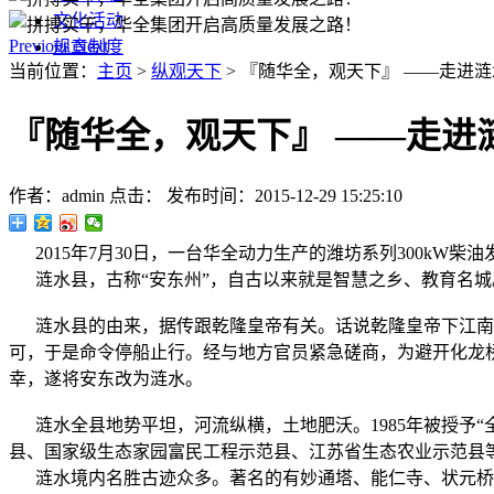
文化活动
Previous
Next
规章制度
当前位置：
主页
>
纵观天下
> 『随华全，观天下』 ——走进涟
『随华全，观天下』 ——走进
作者：admin
点击：
发布时间：2015-12-29 15:25:10
2015年7月30日，一台华全动力生产的潍坊系列300kW
涟水县，古称“安东州”，自古以来就是智慧之乡、教育名城
涟水县的由来，据传跟乾隆皇帝有关。话说乾隆皇帝下江南，
可，于是命令停船止行。经与地方官员紧急磋商，为避开化龙
幸，遂将安东改为涟水。
涟水全县地势平坦，河流纵横，土地肥沃。1985年被授予“全
县、国家级生态家园富民工程示范县、江苏省生态农业示范县
涟水境内名胜古迹众多。著名的有妙通塔、能仁寺、状元桥