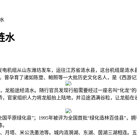
水
涟水
柴油发电机组从山东潍坊发车，运往江苏省涟水县，这台机组是涟
。曾孕育了诸如陈登、鲍照等一大批历史文化名人，是《西游记
龙船途经涟水。随行官员发现行船需要经过一座名叫“化龙”的
桥，官家组织人力将龙船抬上陆地，并沿途洒满谷粒，让龙船在
国平原绿化县”；1995年被评为全国首批“绿化造林百佳县”
等。
、月塔、米公洗墨池等。城内涟漪湖、东湖、茵湖三湖相连。五