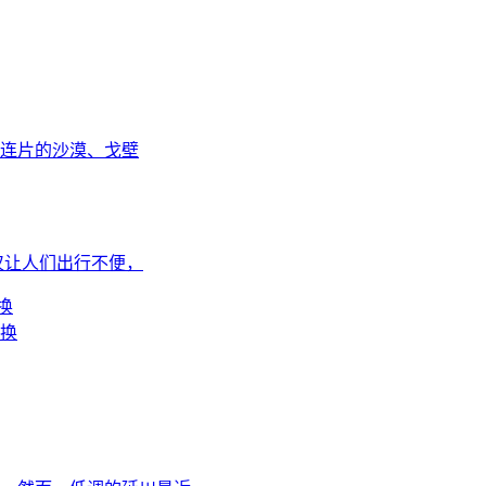
连片的沙漠、戈壁
仅让人们出行不便，
换