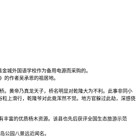
水县金城外国语学校作为备用电源而采购的。
》的作者吴承恩的祖居地。
桥。黄帝乃真龙天子，桥名明显对乾隆大为不利。此事非同小
谷粒上滑行，乾隆爷对此竟浑然不觉。地方官躲过此劫，深感侥
，拥有丰富的优质杨木资源。该县也先后获评全国生态旅游示范
岛公园八景远近闻名。