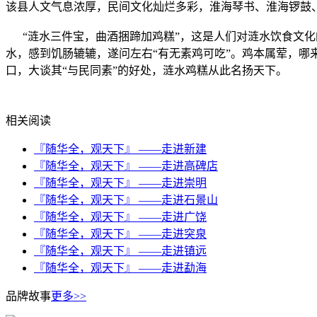
该县人文气息浓厚，民间文化灿烂多彩，淮海琴书、淮海锣鼓
“涟水三件宝，曲酒捆蹄加鸡糕”，这是人们对涟水饮食文化
水，感到饥肠辘辘，遂问左右“有无素鸡可吃”。鸡本属荤，哪
口，大谈其“与民同素”的好处，涟水鸡糕从此名扬天下。
相关阅读
『随华全，观天下』 ——走进新建
『随华全，观天下』 ——走进高碑店
『随华全，观天下』 ——走进崇明
『随华全，观天下』 ——走进石景山
『随华全，观天下』 ——走进广饶
『随华全，观天下』 ——走进突泉
『随华全，观天下』 ——走进镇远
『随华全，观天下』 ——走进勐海
品牌故事
更多>>