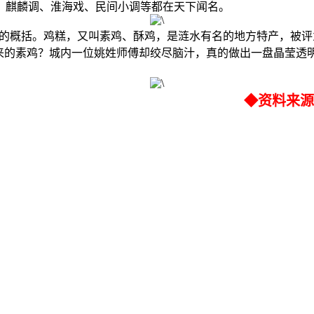
、麒麟调、淮海戏、民间小调等都在天下闻名。
的概括。鸡糕，又叫素鸡、酥鸡，是涟水有名的地方特产，被评
来的素鸡？城内一位姚姓师傅却绞尽脑汁，真的做出一盘晶莹透明
◆资料来源