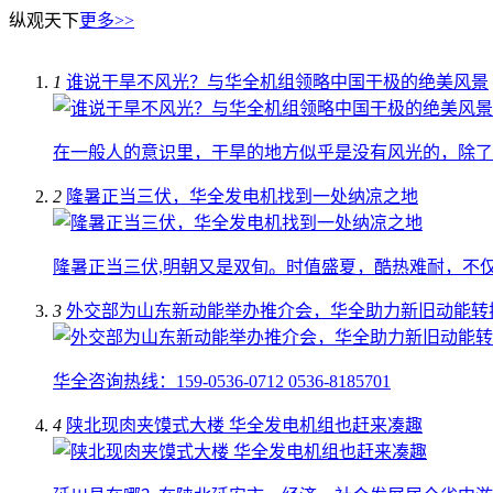
纵观天下
更多>>
1
谁说干旱不风光？与华全机组领略中国干极的绝美风景
在一般人的意识里，干旱的地方似乎是没有风光的，除了
2
隆暑正当三伏，华全发电机找到一处纳凉之地
隆暑正当三伏,明朝又是双旬。时值盛夏，酷热难耐，不
3
外交部为山东新动能举办推介会，华全助力新旧动能转
华全咨询热线：159-0536-0712 0536-8185701
4
陕北现肉夹馍式大楼 华全发电机组也赶来凑趣